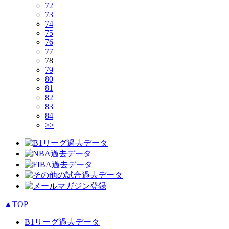
72
73
74
75
76
77
78
79
80
81
82
83
84
>>
▲TOP
B1リーグ過去データ