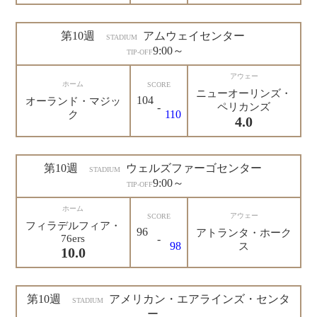
第10週
アムウェイセンター
STADIUM
9:00～
TIP-OFF
アウェー
ホーム
SCORE
ニューオーリンズ・
104
オーランド・マジッ
-
ペリカンズ
110
ク
4.0
第10週
ウェルズファーゴセンター
STADIUM
9:00～
TIP-OFF
ホーム
アウェー
SCORE
フィラデルフィア・
96
アトランタ・ホーク
76ers
-
98
ス
10.0
第10週
アメリカン・エアラインズ・センタ
STADIUM
ー