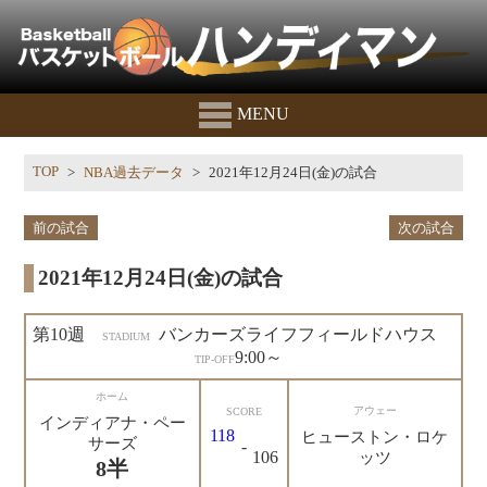
MENU
TOP
NBA過去データ
2021年12月24日(金)の試合
前の試合
次の試合
2021年12月24日(金)の試合
第10週
バンカーズライフフィールドハウス
STADIUM
9:00～
TIP-OFF
ホーム
アウェー
SCORE
インディアナ・ペー
118
ヒューストン・ロケ
サーズ
-
106
ッツ
8半