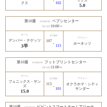
-
ックス
102
クス
5.0
第10週
ペプシセンター
STADIUM
10:00～
TIP-OFF
ホーム
SCORE
アウェー
デンバー・ナゲッツ
107
-
ホーネッツ
3半
115
第10週
フットプリントセンター
STADIUM
11:00～
TIP-OFF
ホーム
アウェー
SCORE
フェニックス・サン
113
オクラホマ・シティ
ズ
-
101
サンダー
15.0
第10週
ビビントスマートホームアリーナ