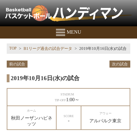
MENU
TOP
B1リーグ過去の試合データ
2019年10月16日(水)の試合
前の試合
次の試合
2019年10月16日(水)の試合
STADIUM
1:00～
TIP-OFF
ホーム
アウェー
SCORE
秋田ノーザンハピネ
-
アルバルク東京
ッツ